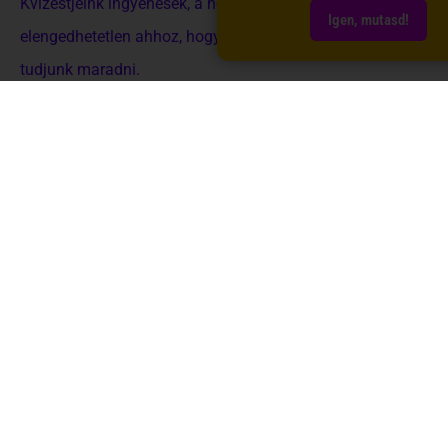
Kvízestjeink ingyenesek, a helyszíni fogyasztás viszont
Igen, mutasd!
elengedhetetlen ahhoz, hogy továbbra is ingyenesek
tudjunk maradni.
AKTUÁLIS
ESEMÉNYEINK
KINEK
AJÁNLOTT?
Kinek ideális egy Kvízestek.hu kvízest?
Baráti társaságoknak
Ha 2–6 fős csapattal jönnétek