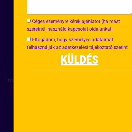
Céges eseményre kérek ajánlatot (ha mást
szeretnél, használd kapcsolat oldalunkat!
Elfogadom, hogy személyes adataimat
felhasználják az adatkezelési tájékoztató szerint
KÜLDÉS
Tematikus, élményalapú kvízestek profi
műsorvezetéssel, változatos kérdésekkel és
garantált jó hangulattal.