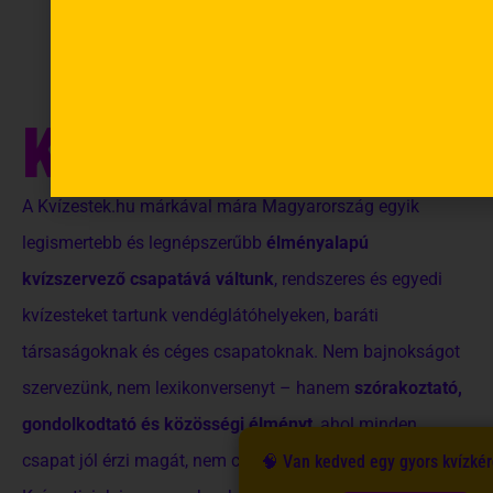
MI A
KVÍZESTEK.HU?
A Kvízestek.hu márkával mára Magyarország egyik
legismertebb és legnépszerűbb
élményalapú
kvízszervező csapatává váltunk
, rendszeres és egyedi
kvízesteket tartunk vendéglátóhelyeken, baráti
társaságoknak és céges csapatoknak. Nem bajnokságot
szervezünk, nem lexikonversenyt – hanem
szórakoztató,
gondolkodtató és közösségi élményt
, ahol minden
csapat jól érzi magát, nem csak a „kvízguruk”.
🧠 Van kedved egy gyors kvízké