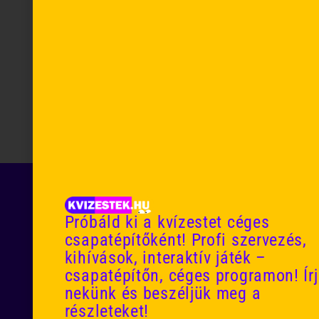
KVÍZESTEK
Próbáld ki a kvízestet céges
csapatépítőként! Profi szervezés,
kihívások, interaktív játék –
csapatépítőn, céges programon! Írj
nekünk és beszéljük meg a
részleteket!