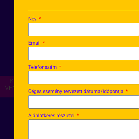
Név
Email
Telefonszám
KVÍZESTEK BARÁTOKNAK, CÉGEKNEK ÉS
VENDÉGLÁTÓHELYEKNEK – ORSZÁGSZERTE
Céges esemény tervezett dátuma/időpontja
Ajánlatkérés részletei