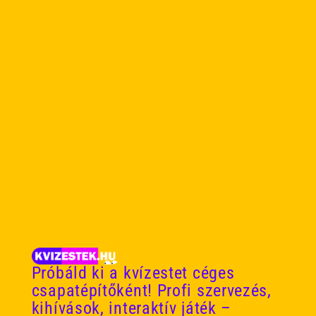
előzetesen feltünteti a Honlapon vagy az eseményleírásban,
de az esetleges Helyszín-oldali módosításokért nem felel.
2.5. A Résztvevő tudomásul veszi, hogy amennyiben az
Elvárt fogyasztást
nem teljesíti
, a Helyszín és/vagy a
Szervező jogosult:
a kvízjátékban való részvételét korlátozni vagy
megtagadni, vagy
a jövőbeni eseményekről történő kizárásáról dönteni.
2.6. Az Elvárt fogyasztás a Helyszín és a Résztvevő között
létrejövő jogviszony része; annak számlázása, beszedése,
nyilvántartása kizárólag a Helyszín feladata és felelőssége.
3. Fizetés módja a Helyszínen
Próbáld ki a kvízestet céges
3.1. A Helyszínen történő fogyasztás ellenértékének
csapatépítőként! Profi szervezés,
megfizetése a Helyszín pénztáránál / fizetőpontjain történik,
kihívások, interaktív játék –