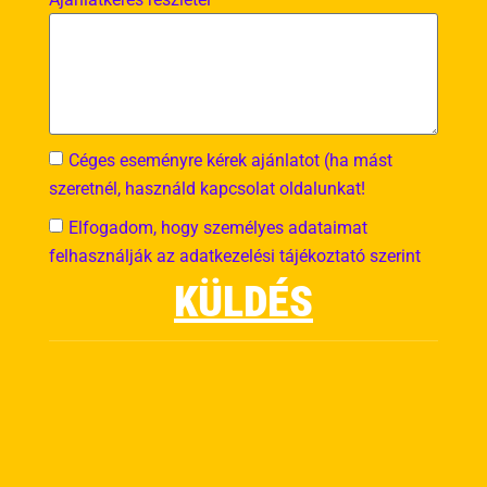
a Nyeremény átvételének módja és határideje
minden esetben a Szervező és/vagy a Helyszín egyoldalú
döntése alapján kerül meghatározásra, és a helyszínen,
illetve a Honlapon vagy kapcsolódó kommunikációs
csatornákon (pl. közösségi média eseményleírás) kerül(het)
Céges eseményre kérek ajánlatot (ha mást
kihirdetésre.
szeretnél, használd kapcsolat oldalunkat!
4.3. A Szervező fenntartja a jogot, hogy:
Elfogadom, hogy személyes adataimat
felhasználják az adatkezelési tájékoztató szerint
a Nyeremény(ek) feltételeit, körét vagy értékét az
KÜLDÉS
esemény lebonyolítása során – indokolt esetben –
módosítsa,
egyes Résztvevőket a szabályok megszegése,
tisztességtelen játék, sportszerűtlen magatartás,
csalás gyanúja vagy a játék szellemével ellentétes
viselkedés esetén a Nyeremény átvételéből kizárjon,