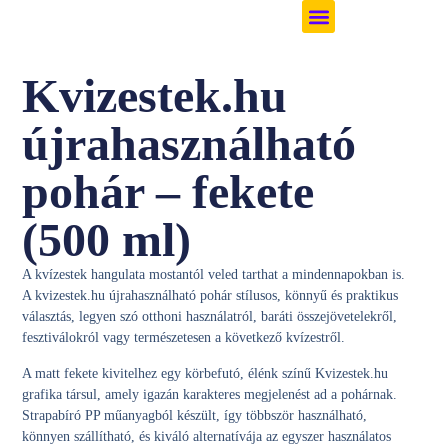
FOGLALJ KVÍZRE!
SZABADTÉRI KVÍZEST
KVÍZMESTERT KERESÜNK
Kvizestek.hu
újrahasználható
pohár – fekete
(500 ml)
A kvízestek hangulata mostantól veled tarthat a mindennapokban is.
A
kvizestek.hu újrahasználható pohár
stílusos, könnyű és praktikus
választás, legyen szó otthoni használatról, baráti összejövetelekről,
fesztiválokról vagy természetesen a következő kvízestről.
A matt fekete kivitelhez egy körbefutó, élénk színű Kvizestek.hu
grafika társul, amely igazán karakteres megjelenést ad a pohárnak.
Strapabíró PP műanyagból készült, így többször használható,
könnyen szállítható, és kiváló alternatívája az egyszer használatos