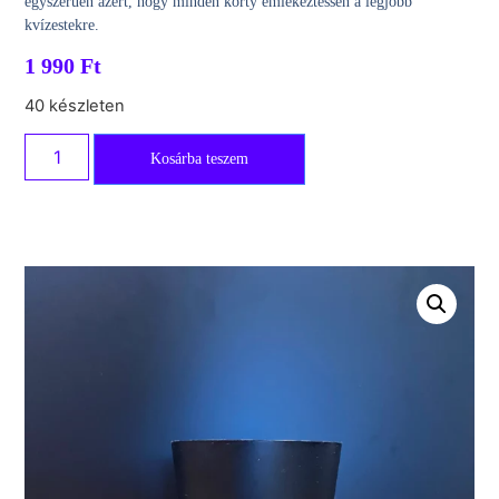
egyszerűen azért, hogy minden korty emlékeztessen a legjobb
kvízestekre.
1 990
Ft
40 készleten
Kosárba teszem