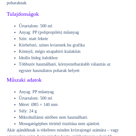
poharaknak.
Tulajdonságok
Űrtartalom:
500 ml
Anyag:
PP (polipropilén) műanyag
Szín:
matt fekete
Körbefutó, színes
kvizestek.hu
grafika
Könnyű, mégis strapabíró kialakítás
Ideális hideg italokhoz
Többször használható, környezetbarátabb választás az
egyszer használatos poharak helyett
Műszaki adatok
Anyag: PP műanyag
Űrtartalom: 500 ml
Méret:
Ø85 × 140 mm
Súly:
24 g
Mikrohullámú sütőben nem használható.
Mosogatógépben történő tisztítása nem ajánlott.
Akár ajándéknak is tökéletes minden kvízrajongó számára – vagy