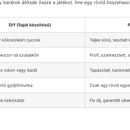
barátok állítsák össze a játékot. Íme egy rövid összehas
DIY (Saját készítésű)
P
y kölcsönkért cuccok
Teljes körű, tesztelt 
okszor túl szubjektív
Profi, szerkesztett,
s rokon vagy barát
Tapasztalt, karizmat
artó gyűjtőmunka
Csak egy rövid egyez
e rizikósabb
Fix díj, garantált sike