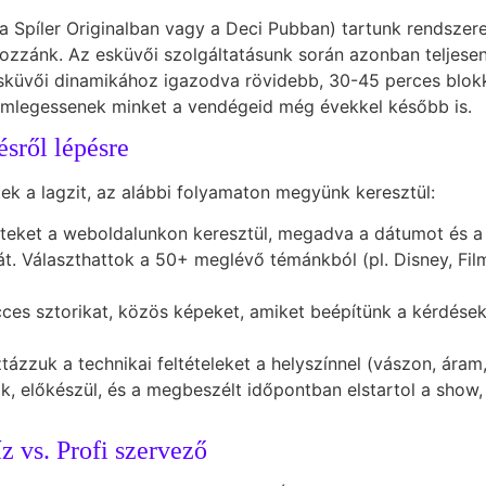
 Spíler Originalban vagy a Deci Pubban) tartunk rendszeres
zzánk. Az esküvői szolgáltatásunk során azonban teljesen 
esküvői dinamikához igazodva rövidebb, 30-45 perces blokk
emlegessenek minket a vendégeid még évekkel később is.
sről lépésre
itek a lagzit, az alábbi folyamaton megyünk keresztül:
teket a weboldalunkon keresztül, megadva a dátumot és a 
. Választhattok a 50+ meglévő témánkból (pl. Disney, Filme
ces sztorikat, közös képeket, amiket beépítünk a kérdése
tázzuk a technikai feltételeket a helyszínnel (vászon, áram
 előkészül, és a megbeszélt időpontban elstartol a show, a
z vs. Profi szervező