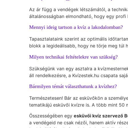
Az ár függ a vendégek létszámától, a technik
általánosságban elmondható, hogy egy profi 
Mennyi ideig tartson a kvíz a lakodalomban?
Tapasztalataink szerint az optimális időtart
blokk a legideálisabb, hogy ne törje meg túl 
Milyen technikai feltételekre van szükség?
Szükségünk van egy asztalra a kvízmesternek,
áll rendelkezésre, a Kvízestek.hu csapata saját
Bármilyen témát választhatunk a kvízhez?
Természetesen! Bár az esküvőkön a személyes
tematikájú esküvői kvízre is. A több mint 50
Összességében egy
esküvői kvíz szervező 
a vendégeid ne csak nézői, hanem aktív rész