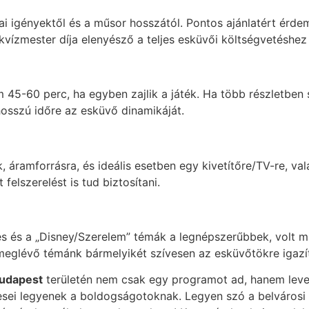
ai igényektől és a műsor hosszától. Pontos ajánlatért érdem
kvízmester díja elenyésző a teljes esküvői költségvetéshe
am 45-60 perc, ha egyben zajlik a játék. Ha több részletben
hosszú időre az esküvő dinamikáját.
 áramforrásra, és ideális esetben egy kivetítőre/TV-re, va
 felszerelést is tud biztosítani.
 és a „Disney/Szerelem” témák a legnépszerűbbek, volt m
 meglévő témánk bármelyikét szívesen az esküvőtökre igazít
Budapest
területén nem csak egy programot ad, hanem leveszi
esei legyenek a boldogságotoknak. Legyen szó a belvárosi