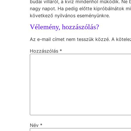
budai villáról, a kvíz mindenhol működik. Ne 
nagy napot. Ha pedig előtte kipróbálnátok mi
következő nyilvános eseményünkre.
Vélemény, hozzászólás?
Az e-mail címet nem tesszük közzé.
A kötel
Hozzászólás
*
Név
*