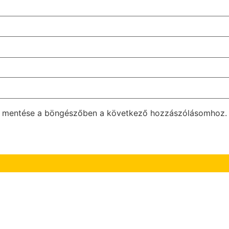
m mentése a böngészőben a következő hozzászólásomhoz.
NK!
ÁSZF
|
A