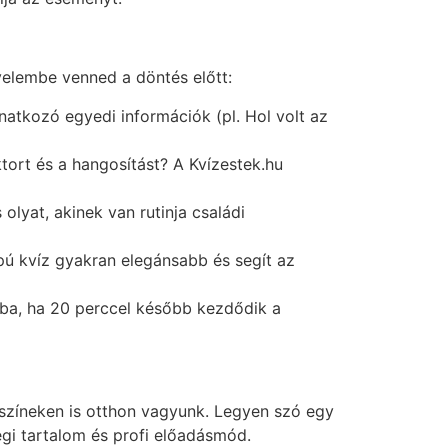
elembe venned a döntés előtt:
natkozó egyedi információk (pl. Hol volt az
tort és a hangosítást? A Kvízestek.hu
lyat, akinek van rutinja családi
pú kvíz gyakran elegánsabb és segít az
kba, ha 20 perccel később kezdődik a
zíneken is otthon vagyunk. Legyen szó egy
gi tartalom és profi előadásmód.