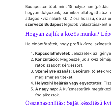
Budapesten több mint 15 helyszínen (például a
hogyan dolgozunk, bármikor ellátogathatsz ho
átlagos kvíz nálunk kb. 2 óra hosszú, de az 
szervező Budapest
legjobb választásaként 
Hogyan zajlik a közös munka? Lépé
Ha eldöntöttétek, hogy profi kvízzel színesít
Kapcsolatfelvétel:
Jelezzétek az igénye
Konzultáció:
Megbeszéljük a kvíz témáját
rátok szabott kérdéssort.
Személyre szabás:
Bekérünk tőletek vic
megismerjen titeket.
Helyszíni bejárás vagy egyeztetés:
Tisz
A nagy nap:
A kvízmesterünk megérkezik,
foglalkoztok.
Összehasonlítás: Saját készítésű kví