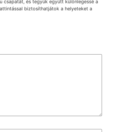
hu csapatát, és tegyük együtt különlegessé a
tintással biztosíthatjátok a helyeteket a