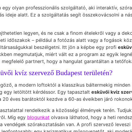
 egy olyan professzionális szolgáltató, aki interaktív, szó
s ideje alatt. Ez a szolgáltatás segít összekovácsolni a nás
ejthetetlen legyen, és ne csak a finom ételekről vagy a d
eti időszakok – például a fotózás alatt vagy a fogások kö
ltársaságukkal beszélgetni. Itt jön a képbe egy profi
esküv
ikkben megmutatjuk, miért vált ez a program az egyik legn
megfelelő partnert, hogy a hangulat garantáltan a tetőfok
küvői kvíz szervező Budapest területén?
űgöző, a modern loftoktól a klasszikus báltermekig minden
g egy letöltött kérdéssor. Egy tapasztalt
esküvői kvíz sze
 20 éves barátoktól kezdve a 60-as éveikben járó rokonoki
asztalattal rendelkezik a közösségi élmények terén. Tudjuk
ről. Míg egy
blogunkat
olvasva láthatod, hogy a heti rends
 vendégek szórakoztatásán van. A profi szervező leveszi a 
i a legfontosabb: egy karizmatikus műsorvezetőt, aki moderá