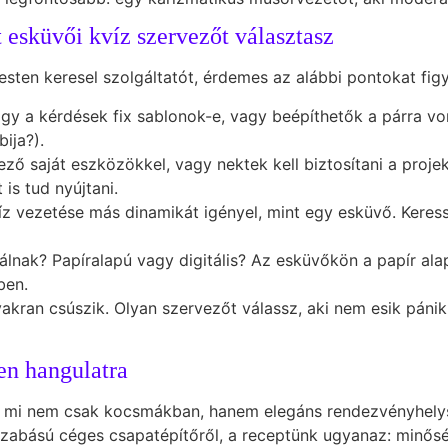
 esküvői kvíz szervezőt választasz
en keresel szolgáltatót, érdemes az alábbi pontokat figy
gy a kérdések fix sablonok-e, vagy beépíthetők a párra vo
ija?).
ző saját eszközökkel, vagy nektek kell biztosítani a projek
is tud nyújtani.
 vezetése más dinamikát igényel, mint egy esküvő. Keress o
nak? Papíralapú vagy digitális? Az esküvőkön a papír ala
ben.
kran csúszik. Olyan szervezőt válassz, aki nem esik páni
en hangulatra
 mi nem csak kocsmákban, hanem elegáns rendezvényhelys
zabású céges csapatépítőről, a receptünk ugyanaz: minősé