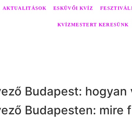
AKTUALITÁSOK
ESKÜVŐI KVÍZ
FESZTIVÁL
KVÍZMESTERT KERESÜNK
vező Budapest: hogyan v
vező Budapesten: mire fi