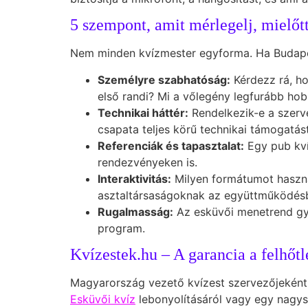
5 szempont, amit mérlegelj, mielőtt
Nem minden kvízmester egyforma. Ha Budapest
Személyre szabhatóság:
Kérdezz rá, ho
első randi? Mi a vőlegény legfurább hobb
Technikai háttér:
Rendelkezik-e a szerve
csapata teljes körű technikai támogatást 
Referenciák és tapasztalat:
Egy pub kvíz
rendezvényeken is.
Interaktivitás:
Milyen formátumot használ
asztaltársaságoknak az együttműködés
Rugalmasság:
Az esküvői menetrend gya
program.
Kvízestek.hu – A garancia a felhőtl
Magyarország vezető kvízest szervezőjeként
Esküvői kvíz
lebonyolításáról vagy egy nagys