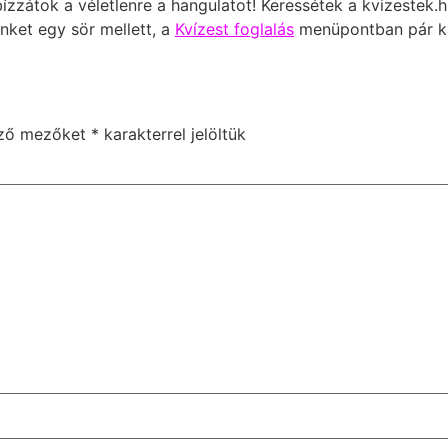
bízzátok a véletlenre a hangulatot! Keressétek a kvizestek.
nket egy sör mellett, a
Kvízest foglalás
menüpontban pár kat
ező mezőket
*
karakterrel jelöltük