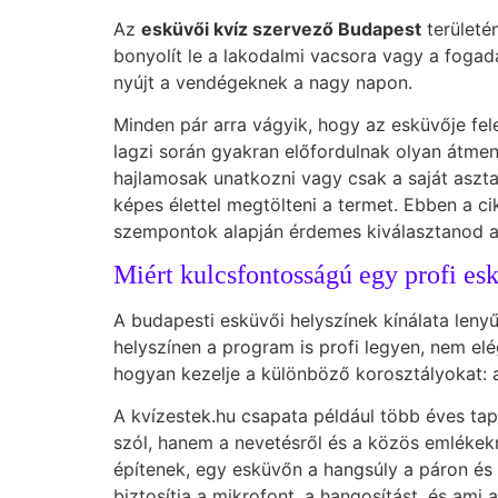
Az
esküvői kvíz szervező Budapest
területén
bonyolít le a lakodalmi vacsora vagy a fogadá
nyújt a vendégeknek a nagy napon.
Minden pár arra vágyik, hogy az esküvője fel
lagzi során gyakran előfordulnak olyan átmen
hajlamosak unatkozni vagy csak a saját aszta
képes élettel megtölteni a termet. Ebben a c
szempontok alapján érdemes kiválasztanod a 
Miért kulcsfontosságú egy profi es
A budapesti esküvői helyszínek kínálata leny
helyszínen a program is profi legyen, nem elé
hogyan kezelje a különböző korosztályokat: a
A kvízestek.hu csapata például több éves tap
szól, hanem a nevetésről és a közös emlékek
építenek, egy esküvőn a hangsúly a páron és a
biztosítja a mikrofont, a hangosítást, és am