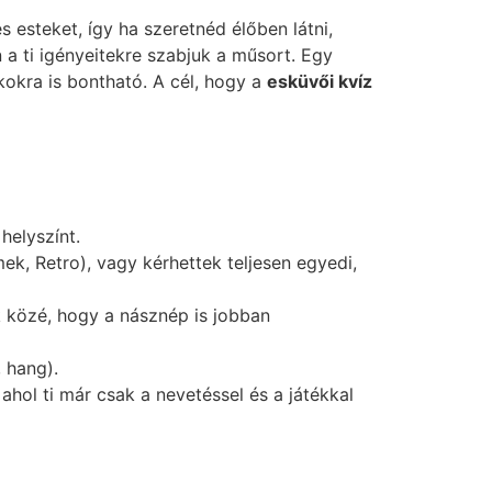
 esteket, így ha szeretnéd élőben látni,
a ti igényeitekre szabjuk a műsort. Egy
okra is bontható. A cél, hogy a
esküvői kvíz
helyszínt.
k, Retro), vagy kérhettek teljesen egyedi,
k közé, hogy a násznép is jobban
, hang).
hol ti már csak a nevetéssel és a játékkal