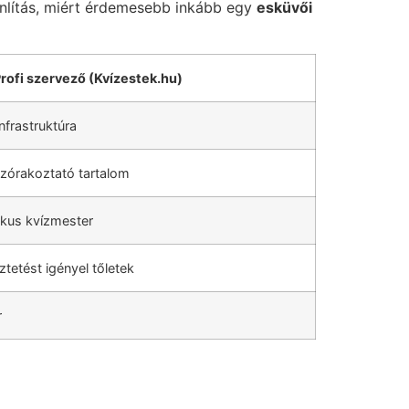
onlítás, miért érdemesebb inkább egy
esküvői
rofi szervező (Kvízestek.hu)
infrastruktúra
 szórakoztató tartalom
ikus kvízmester
tetést igényel tőletek
r