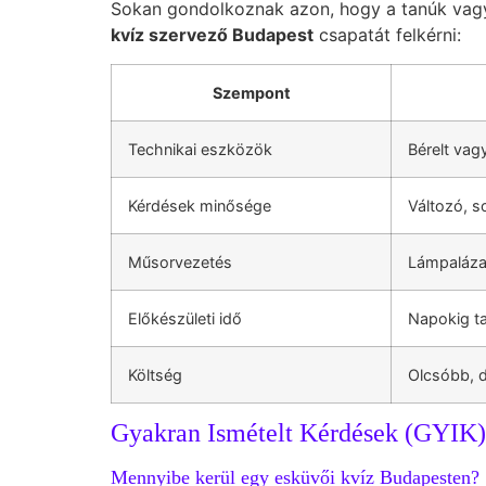
Sokan gondolkoznak azon, hogy a tanúk vagy 
kvíz szervező Budapest
csapatát felkérni:
Szempont
Technikai eszközök
Bérelt vag
Kérdések minősége
Változó, s
Műsorvezetés
Lámpaláza
Előkészületi idő
Napokig t
Költség
Olcsóbb, d
Gyakran Ismételt Kérdések (GYIK)
Mennyibe kerül egy esküvői kvíz Budapesten?