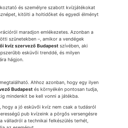
rakoztató és személyre szabott kvízjátékokat
znépet, kitölti a holtidőket és egyedi élményt
ekorációról maradjon emlékezetes. Azonban a
zötti szünetekben –, amikor a vendégek
ői kvíz szervező Budapest
szívében, aki
épszerűbb esküvői trenddé, és milyen
ára hágjon.
 megtalálható. Ahhoz azonban, hogy egy ilyen
rvező Budapest
és környékén pontosan tudja,
g mindenkit be kell vonni a játékba.
, hogy a jó esküvői kvíz nem csak a tudásról
zerességű pub kvízeink a pörgős versengésre
válladról a technikai felkészülés terhét,
lja az eseményt.