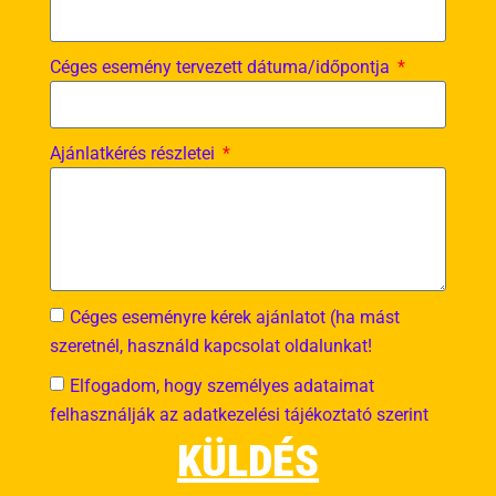
élvezik az estét, amit csapatként szervezünk nekik.
KLASSZIKUS VAGY TEMATIKUS?
Céges esemény tervezett dátuma/időpontja
Tematikus kvíz, mert jobban tudok viccelődni vele,
klasszikus, mert még számomra is van benne érdekesség.
Ajánlatkérés részletei
MELYIK A KEDVENC
TÉMAKÖRÖD/TEMATIKÁD?
Kedvenc kvízeim a csajos témájú esték. Sorozatok, filmek
hasonlók.
HÁROM SZÓ, AMIT SZERETSZ KIEJTENI:
Céges eseményre kérek ajánlatot (ha mást
Szerelem, delizioso, un petit peu
szeretnél, használd kapcsolat oldalunkat!
Elfogadom, hogy személyes adataimat
felhasználják az adatkezelési tájékoztató szerint
ISMERD MEG A CSAPAT TÖBBI
KÜLDÉS
TAGJÁT!