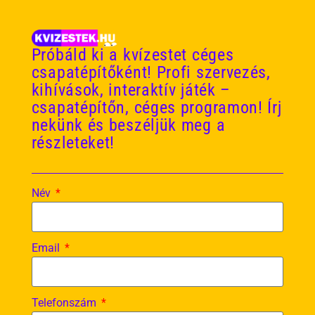
Próbáld ki a kvízestet céges
csapatépítőként! Profi szervezés,
kihívások, interaktív játék –
csapatépítőn, céges programon! Írj
nekünk és beszéljük meg a
részleteket!
ZSELYKE
Sziasztok, Zselyke vagyok, friss csapattag. A BGE
Név
hallgatója vagyok, kommunikáció és médiatudomány
szakon. Sokszínű személyiségnek mondanak, szeretek
olvasni, mozogni, művészkedni, de legfőképp időt tölteni
Email
a családommal, barátaimmal. Meginni egy jó kávét egy
aranyos helyen pedig egészen az alappillérem. A kvízekre
a mai napig izgulva megyek, mégis mikor elkezdem
Telefonszám
teljesen felszabadulok, szeretem látni, hogy az emberek