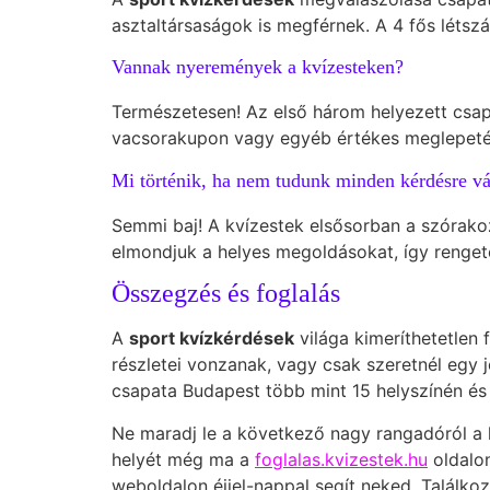
asztaltársaságok is megférnek. A 4 fős létsz
Vannak nyeremények a kvízesteken?
Természetesen! Az első három helyezett csapat
vacsorakupon vagy egyéb értékes meglepeté
Mi történik, ha nem tudunk minden kérdésre vá
Semmi baj! A kvízestek elsősorban a szórako
elmondjuk a helyes megoldásokat, így renget
Összegzés és foglalás
A
sport kvízkérdések
világa kimeríthetetlen 
részletei vonzanak, vagy csak szeretnél egy j
csapata Budapest több mint 15 helyszínén és
Ne maradj le a következő nagy rangadóról a k
helyét még ma a
foglalas.kvizestek.hu
oldalon
weboldalon éjjel-nappal segít neked. Találko