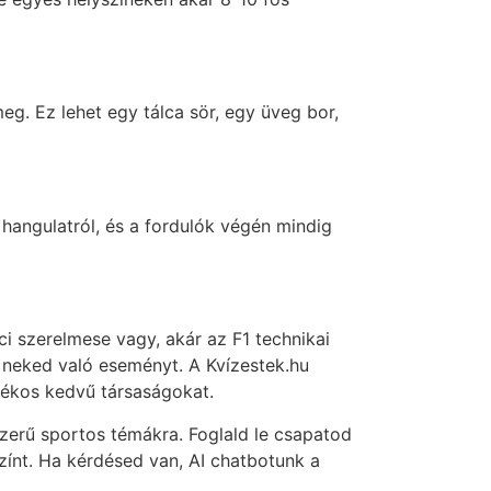
eg. Ez lehet egy tálca sör, egy üveg bor,
hangulatról, és a fordulók végén mindig
i szerelmese vagy, akár az F1 technikai
a neked való eseményt. A Kvízestek.hu
tékos kedvű társaságokat.
zerű sportos témákra. Foglald le csapatod
zínt. Ha kérdésed van, AI chatbotunk a