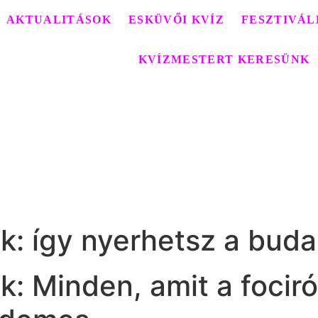
AKTUALITÁSOK
ESKÜVŐI KVÍZ
FESZTIVÁL
KVÍZMESTERT KERESÜNK
k: így nyerhetsz a buda
: Minden, amit a fociról