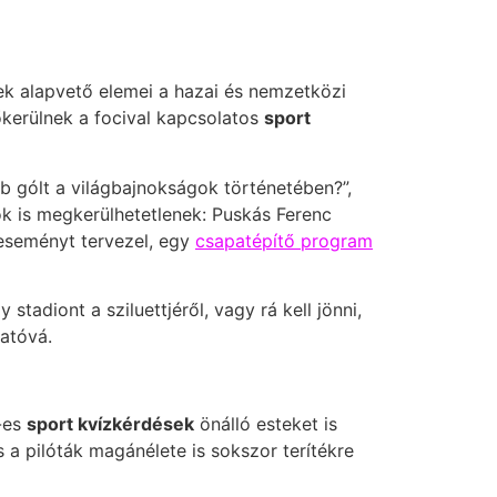
zek alapvető elemei a hazai és nemzetközi
őkerülnek a focival kapcsolatos
sport
bb gólt a világbajnokságok történetében?”,
k is megkerülhetetlenek: Puskás Ferenc
 eseményt tervezel, egy
csapatépítő program
stadiont a sziluettjéről, vagy rá kell jönni,
tatóvá.
-es
sport kvízkérdések
önálló esteket is
 a pilóták magánélete is sokszor terítékre