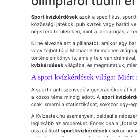
olimpiáról tudni 
Sport kvízkérdések
azok a specifikus, sport
közösségi játékok, pub kvízek vagy baráti ve
népszerű területeken, mint a labdarúgás, a t
Ki ne élvezné azt a pillanatot, amikor egy ba
vagy fejből fújja Michael Schumacher világ
történelemkönyv is, amely tele van drámával,
kvízkérdések
világába, és megmutatjuk, miér
A sport kvízkérdések világa: Miért
A sport iránti szenvedély generációkon átível
a közös téma mindig adott. A
sport kvízkér
csak ismerni a statisztikákat; sokszor egy-e
A Kvízestek.hu eseményein, például a népsze
leginkább az embereket. Ennek oka a „fotelsza
összeállított
sport kvízkérdések
csokor nemcs