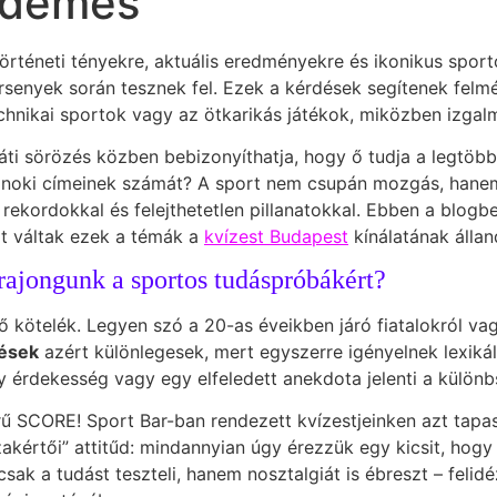
érdemes
történeti tényekre, aktuális eredményekre és ikonikus spo
rsenyek során tesznek fel. Ezek a kérdések segítenek felm
echnikai sportok vagy az ötkarikás játékok, miközben izga
ráti sörözés közben bebizonyíthatja, hogy ő tudja a legtöb
bajnoki címeinek számát? A sport nem csupán mozgás, hane
 rekordokkal és felejthetetlen pillanatokkal. Ebben a blog
t váltak ezek a témák a
kvízest Budapest
kínálatának álla
 rajongunk a sportos tudáspróbákért?
ő kötelék. Legyen szó a 20-as éveikben járó fiatalokról vag
dések
azért különlegesek, mert egyszerre igényelnek lexikál
gy érdekesség vagy egy elfeledett anekdota jelenti a külön
rű SCORE! Sport Bar-ban rendezett kvízestjeinken azt tap
kértői” attitűd: mindannyian úgy érezzük egy kicsit, hogy 
ak a tudást teszteli, hanem nosztalgiát is ébreszt – felidé