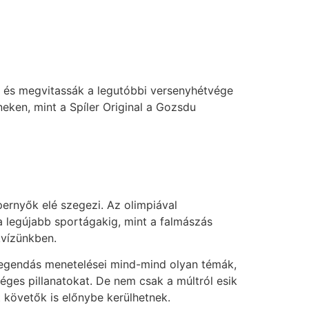
 és megvitassák a legutóbbi versenyhétvége
eken, mint a Spíler Original a Gozsdu
pernyők elé szegezi. Az olimpiával
a legújabb sportágakig, mint a falmászás
kvízünkben.
 legendás menetelései mind-mind olyan témák,
éges pillanatokat. De nem csak a múltról esik
t követők is előnybe kerülhetnek.