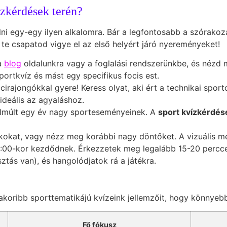
ízkérdések terén?
ni egy-egy ilyen alkalomra. Bár a legfontosabb a szórakozá
 te csapatod vigye el az első helyért járó nyereményeket!
a
blog
oldalunkra vagy a foglalási rendszerünkbe, és nézd 
portkvíz és mást egy specifikus focis est.
irajongókkal gyere! Keress olyat, aki ért a technikai sporto
ideális az agyaláshoz.
lmúlt egy év nagy sporteseményeinek. A
sport kvízkérdés
ékokat, vagy nézz meg korábbi nagy döntőket. A vizuális m
9:00-kor kezdődnek. Érkezzetek meg legalább 15-20 perccel
tás van), és hangolódjatok rá a játékra.
akoribb sporttematikájú kvízeink jellemzőit, hogy könnyeb
Fő fókusz