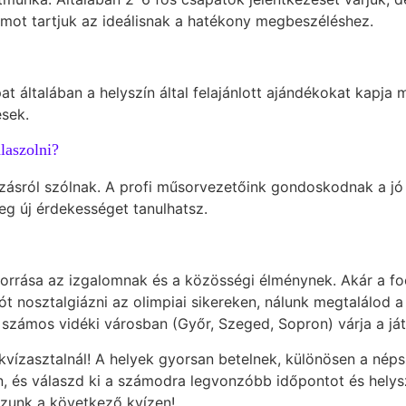
ámot tartjuk az ideálisnak a hatékony megbeszéléshez.
 általában a helyszín által felajánlott ajándékokat kapja m
sek.
laszolni?
zásról szólnak. A profi műsorvezetőink gondoskodnak a jó 
eg új érdekességet tanulhatsz.
forrása az izgalomnak és a közösségi élménynek. Akár a foc
ót nosztalgiázni az olimpiai sikereken, nálunk megtalálod 
 számos vidéki városban (Győr, Szeged, Sopron) várja a já
vízasztalnál! A helyek gyorsan betelnek, különösen a néps
, és válaszd ki a számodra legvonzóbb időpontot és helys
zzunk a következő kvízen!