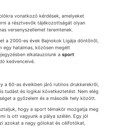
rtolókra vonatkozó kérdések, amelyeket
érni a résztvevők tájékozottságát olyan
lmas versenyszellemet teremtenek.
bet a 2000-es évek Bajnokok Ligája döntőiről,
m egy hatalmas, közösen megélt
bejegyzésben elkalauzolunk a
sport
ndó kedvenceivé.
y a 60-as éveikben járó rutinos drukkerekről,
is tudást és logikai következtetést. Nem elég
bséget a győzelem és a második hely között.
asztaljuk, hogy a sport témakör mozgatja meg
mi is ott vagyunk a pálya szélén. Egy jól
zi azokat a nagy gólokat és célfotókat,