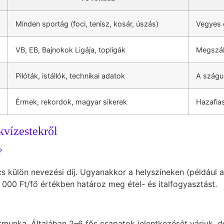
Minden sportág (foci, tenisz, kosár, úszás)
Vegyes 
VB, EB, Bajnokok Ligája, topligák
Megszál
Pilóták, istállók, technikai adatok
A szágul
Érmek, rekordok, magyar sikerek
Hazafia
kvízestekről
?
ncs külön nevezési díj. Ugyanakkor a helyszíneken (például
 000 Ft/fő értékben határoz meg étel- és italfogyasztást.
unka. Általában 2–6 fős csapatok jelentkezését várjuk, d