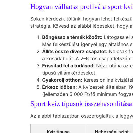
Hogyan válhatsz profivá a sport kv
Sokan kérdezik tőlünk, hogyan lehet felkészül
stratégia. Kövesd az alábbi lépéseket, hogy a
Böngéssz a témák között:
Látogass el 
Más felkészülést igényel egy általános s
Állíts össze diverz csapatot:
Ne csak foc
a kosárlabdát. A 2–6 fős csapatlétszám 
Frissítsd fel a tudásod:
Nézz utána az e
típusú villámkérdéseket.
Gyakorolj otthon:
Keress online kvízját
Érkezz időben:
A kvízestek általában 1
(jellemzően 5 000 Ft/fő minimum fogyasz
Sport kvíz típusok összehasonlítása
Az alábbi táblázatban összefoglaltuk a leggy
Kvíz típusa
Nehézségi szint