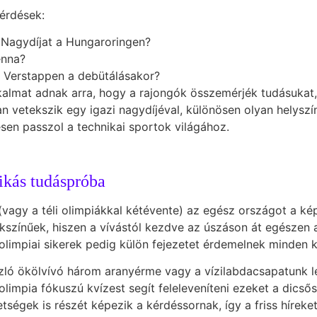
kérdések:
 Nagydíjat a Hungaroringen?
enna?
x Verstappen a debütálásakor?
almat adnak arra, hogy a rajongók összemérjék tudásukat,
n vetekszik egy igazi nagydíjéval, különösen olyan helyszín
sen passzol a technikai sportok világához.
ikás tudáspróba
vagy a téli olimpiákkal kétévente) az egész országot a ké
kszínűek, hiszen a vívástól kezdve az úszáson át egészen 
olimpiai sikerek pedig külön fejezetet érdemelnek minden 
ászló ökölvívó három aranyérme vagy a vízilabdacsapatunk
impia fókuszú kvízest segít feleleveníteni ezeket a dicsős
etségek is részét képezik a kérdéssornak, így a friss híreke