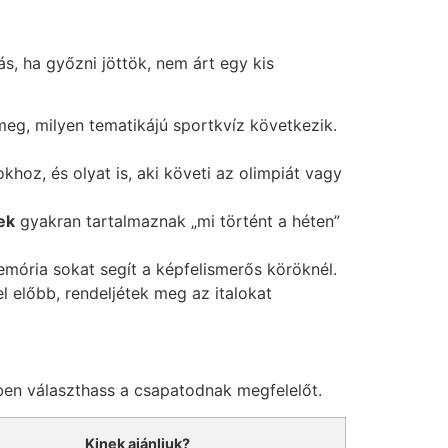
s, ha győzni jöttök, nem árt egy kis
meg, milyen tematikájú sportkvíz következik.
khoz, és olyat is, aki követi az olimpiát vagy
ek
gyakran tartalmaznak „mi történt a héten”
emória sokat segít a képfelismerős köröknél.
 előbb, rendeljétek meg az italokat
ben választhass a csapatodnak megfelelőt.
Kinek ajánljuk?