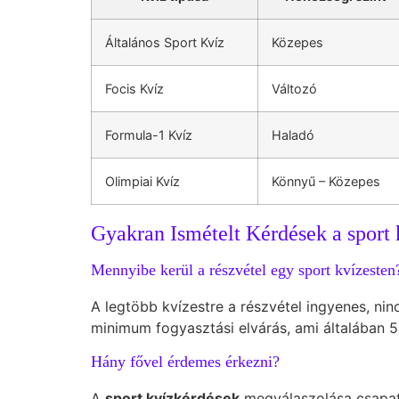
Általános Sport Kvíz
Közepes
Focis Kvíz
Változó
Formula-1 Kvíz
Haladó
Olimpiai Kvíz
Könnyű – Közepes
Gyakran Ismételt Kérdések a sport 
Mennyibe kerül a részvétel egy sport kvízesten
A legtöbb kvízestre a részvétel ingyenes, ni
minimum fogyasztási elvárás, ami általában 5
Hány fővel érdemes érkezni?
A
sport kvízkérdések
megválaszolása csapatm