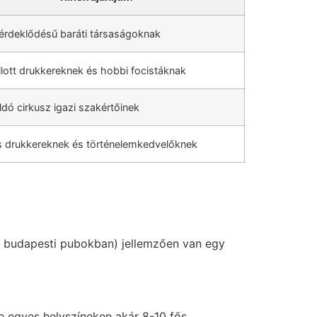
érdeklődésű baráti társaságoknak
lott drukkereknek és hobbi focistáknak
dó cirkusz igazi szakértőinek
s drukkereknek és történelemkedvelőknek
 a budapesti pubokban) jellemzően van egy
e egyes helyszíneken akár 8-10 fős