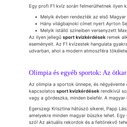
Egy profi F1 kvíz során felmerülhetnek ilyen 
Melyik évben rendezték az első Magyar
Hány világbajnoki címet nyert Ayrton S
Melyik istálló színeiben versenyzett Ma
Az ilyen jellegű
sport kvízkérdések
remek alk
eseményeit. Az F1 kvízestek hangulata gyakra
udvarban, ahol a modern atmoszféra tökélete
Olimpia és egyéb sportok: Az ötkar
Az olimpia a sportok ünnepe, és négyévente (
kapcsolatos
sport kvízkérdések
rendkívül so
vagy a gördeszka, minden belefér. A magyar 
Egerszegi Krisztina hátúszó sikerei, Papp L
amelyekre minden magyar büszke lehet. Egy ol
szó! Az aktuális rekordok és a feltörekvő teh