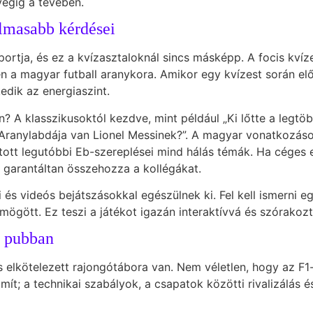
végig a tévében.
almasabb kérdései
sportja, és ez a kvízasztaloknál sincs másképp. A focis kví
n a magyar futball aranykora. Amikor egy kvízest során el
dik az energiaszint.
? A klasszikusoktól kezdve, mint például „Ki lőtte a legtö
 Aranylabdája van Lionel Messinek?”. A magyar vonatkozáso
atott legutóbbi Eb-szereplései mind hálás témák. Ha céges
 garantáltan összehozza a kollégákat.
és videós bejátszásokkal egészülnek ki. Fel kell ismerni egy 
 mögött. Ez teszi a játékot igazán interaktívvá és szórakoz
a pubban
elkötelezett rajongótábora van. Nem véletlen, hogy az F1
t; a technikai szabályok, a csapatok közötti rivalizálás és