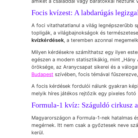
amiket a családdal vagy barátokkal néztünk 
Focis kvízest: A labdarúgás legizg
A foci vitathatatlanul a világ legnépszerűbb 
topligák, a világbajnokságok és természetese
kvízkérdések
, a teremben azonnal megemelke
Milyen kérdésekre számíthatsz egy ilyen esten
egészen a modern statisztikákig, mint „Hány
öröksége, az Aranycsapat sikerei és a válog
Budapest
szívében, focis témával fűszerezve,
A focis kérdések fordulói nálunk gyakran képi 
melyik híres játékos rejtőzik egy pixeles fotó
Formula-1 kvíz: Száguldó cirkusz 
Magyarországon a Formula-1-nek hatalmas és 
megérnek. Itt nem csak a győztesek neve számí
kerül.